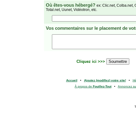
Où êtes-vous hébergé?
ex: Clic.net, Colba.net, 
Total.net, Uunet, Vidéotron, etc.
Vos commentaires
sur le placement de votr
Cliquez ici >>>
Accueil
•
Ajoutez (modifiez) votre site!
•
H
À propos de
Fouillez-Tout
•
Annoncez s
T