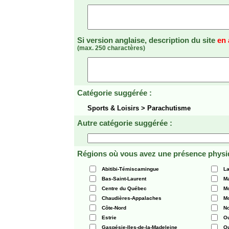
Si version anglaise, description du site
en 
(max. 250 charactères)
Catégorie suggérée :
Sports & Loisirs > Parachutisme
Autre catégorie suggérée :
Régions où vous avez une présence physi
Abitibi-Témiscamingue
La
Bas-Saint-Laurent
Ma
Centre du Québec
Mo
Chaudières-Appalaches
Mo
Côte-Nord
N
Estrie
O
Gaspésie-Iles-de-la-Madeleine
Q