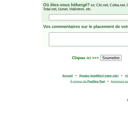
Où êtes-vous hébergé?
ex: Clic.net, Colba.net, 
Total.net, Uunet, Vidéotron, etc.
Vos commentaires
sur le placement de votr
Cliquez ici >>>
Accueil
•
Ajoutez (modifiez) votre site!
•
H
À propos de
Fouillez-Tout
•
Annoncez s
T