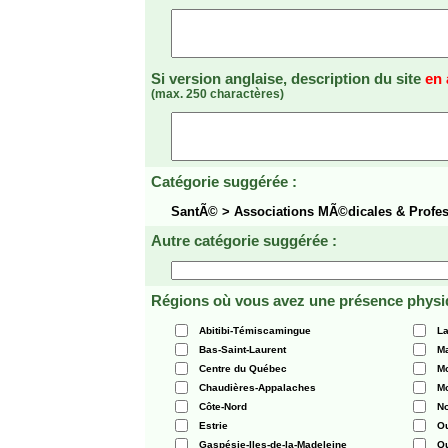
Si version anglaise, description du site
en 
(max. 250 charactères)
Catégorie suggérée :
SantÃ© > Associations MÃ©dicales & Profe
Autre catégorie suggérée :
Régions où vous avez une présence physi
Abitibi-Témiscamingue
La
Bas-Saint-Laurent
Ma
Centre du Québec
Mo
Chaudières-Appalaches
Mo
Côte-Nord
N
Estrie
O
Gaspésie-Iles-de-la-Madeleine
Q